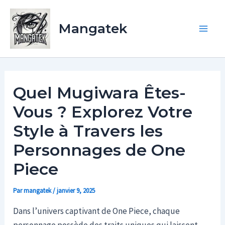
Aller
Main
au
Mangatek
Men
contenu
Quel Mugiwara Êtes-
Vous ? Explorez Votre
Style à Travers les
Personnages de One
Piece
Par
mangatek
/
janvier 9, 2025
Dans l’univers captivant de One Piece, chaque