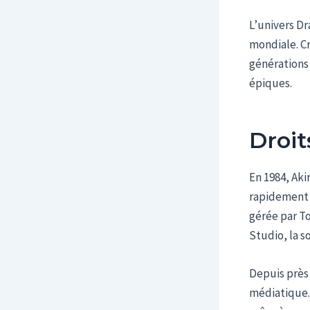
L’univers Dr
mondiale. Cr
générations 
épiques.
Droit
En 1984, Ak
rapidement 
gérée par To
Studio, la s
Depuis près 
médiatique. 