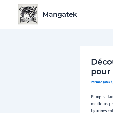
Aller
au
Mangatek
contenu
Décou
pour 
Par
mangatek
/
Plongez dans
meilleurs pr
figurines co