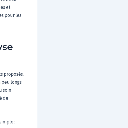
ées et
es pour les
yse
ts proposés.
n peu longs
u soin
sé de
imple :