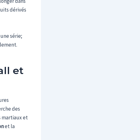
longer dans
uits dérivés
une série;
flement.
ll et
ures
erche des
s martiaux et
on
et la