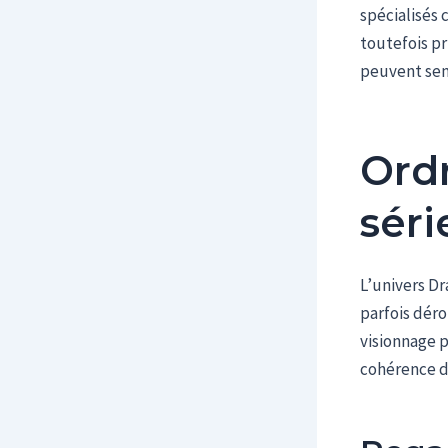
spécialisés
toutefois pr
peuvent sem
Ord
séri
L’univers D
parfois dér
visionnage 
cohérence de