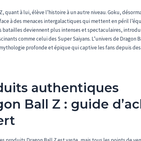
Z, quant à lui, élève l’histoire à un autre niveau. Goku, désorm
face à des menaces intergalactiques qui mettent en péril l’équ
es batailles deviennent plus intenses et spectaculaires, introdu
cinants comme celui des Super Saiyans. L’univers de Dragon Bal
mythologie profonde et épique qui captive les fans depuis des
.
duits authentiques
on Ball Z : guide d’a
ert
s produits Dragon Ball Z est vaste, mais tous les points de ven