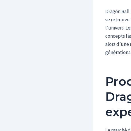
Dragon Ball 
se retrouve 
l’univers. L
concepts fas
alors d’une 
générations
Pro
Drag
exp
Le marché de