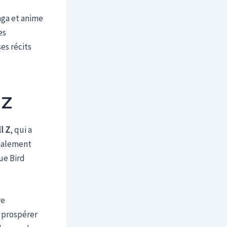
nga et anime
es
es récits
 Z
l Z
, qui a
ipalement
ue Bird
re
à prospérer