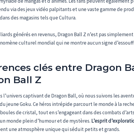
 myriade de mangas et d’animes. Les fans peuvent également p
endu via des jeux vidéo palpitants et une vaste gamme de prod
dans des magasins tels que Cultura.
liards générés en revenus, Dragon Ball Z n’est pas simplement 
énomène culturel mondial qui ne montre aucun signe d’essouf
rences clés entre Dragon Ba
n Ball Z
 l’univers captivant de Dragon Ball, où nous suivons les avent
du jeune Goku. Ce héros intrépide parcourt le monde à la rech
boules de cristal, tout en s’engageant dans des combats d’art
un monde plein d’humour et de mystères.
L’esprit d’explorati
éent une atmosphère unique qui séduit petits et grands.