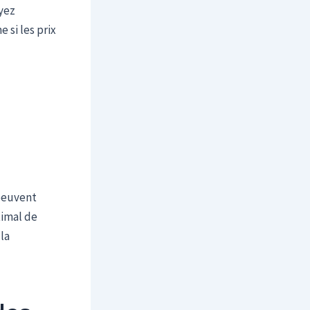
yez
 si les prix
 peuvent
timal de
la