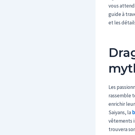
vous attend 
guide à trav
et les détai
Drag
myt
Les passionn
rassemble to
enrichir leu
Saiyans, la
b
vêtements in
trouvera so