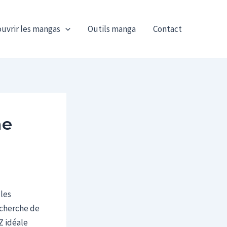
uvrir les mangas
Outils manga
Contact
me
les
echerche de
Z idéale