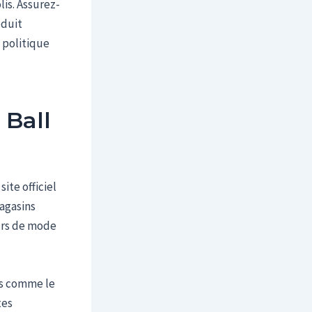
lis. Assurez-
oduit
e politique
 Ball
ite officiel
magasins
eurs de mode
es comme le
tes