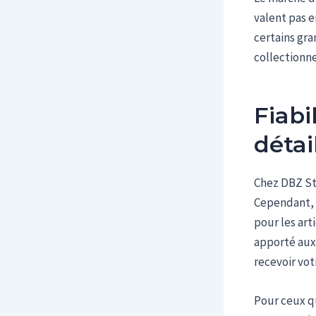
valent pas e
certains gra
collectionne
Fiabi
détai
Chez DBZ Sto
Cependant, i
pour les art
apporté aux 
recevoir vo
Pour ceux q