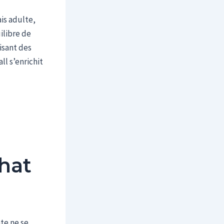
ais adulte,
ilibre de
isant des
l s’enrichit
chat
te ne se