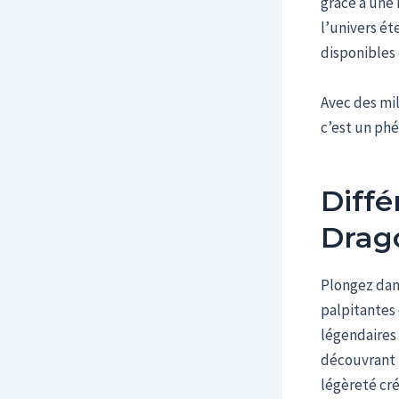
grâce à une
l’univers ét
disponibles 
Avec des mil
c’est un ph
Diffé
Drago
Plongez dans
palpitantes 
légendaires 
découvrant 
légèreté cr