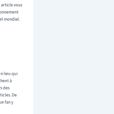
 article vous
isionnement
el mondial.
n lieu qui
chent à
rs des
ticles. De
ue fan y